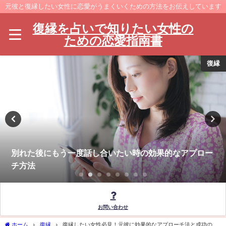
元彼と復縁したい女性に恋愛がうまくいくための方法をお伝えしています
復縁を占いで知りたい女性の
ための恋愛指南書
復縁
別れた後にもう一度話し合いたい時の効果的なアプロー
チ方法
お問い合わせ
ホーム
復縁
復縁したい女性必見！元彼に効果的なアプローチ法と成功の秘