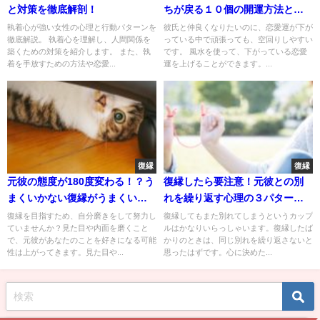
と対策を徹底解剖！
ちが戻る１０個の開運方法と断
捨離
執着心が強い女性の心理と行動パターンを
彼氏と仲良くなりたいのに、恋愛運が下が
徹底解説。 執着心を理解し、人間関係を
っている中で頑張っても、空回りしやすい
築くための対策を紹介します。 また、執
です。 風水を使って、下がっている恋愛
着を手放すための方法や恋愛...
運を上げることができます。...
復縁
復縁
元彼の態度が180度変わる！？う
復縁したら要注意！元彼との別
まくいかない復縁がうまくいく
れを繰り返す心理の３パターン
効果的な4つの方法
とは？
復縁を目指すため、自分磨きをして努力し
復縁してもまた別れてしまうというカップ
ていませんか？見た目や内面を磨くこと
ルはかなりいらっしゃいます。復縁したば
で、元彼があなたのことを好きになる可能
かりのときは、同じ別れを繰り返さないと
性は上がってきます。見た目や...
思ったはずです。心に決めた...