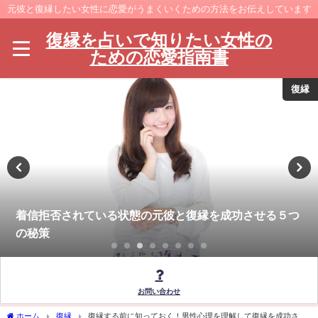
元彼と復縁したい女性に恋愛がうまくいくための方法をお伝えしています
復縁を占いで知りたい女性の
ための恋愛指南書
復縁
着信拒否されている状態の元彼と復縁を成功させる５つ
の秘策
お問い合わせ
ホーム
復縁
復縁する前に知っておく！男性心理を理解して復縁を成功させ