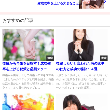
縁成功率を上げる大切なこと
おすすめの記事
復縁
復縁
復縁から再婚を目指す！成功確
復縁したいと言われた時の返事
率を上げる秘策と必須テクニッ
の仕方と成功の秘訣１４選
ク
離婚から復縁、そして再婚への道を成功裏
元彼から「復縁したい」と言われた時、ど
に歩むためのステップと戦略を紹介。再婚
のように返事をすれば良いのか迷いますよ
生活を豊かにする日常の習慣や成功事例も
ね。 本記事では、成功するための返事の
交えて、より具体的なアプロ...
仕方とポイントを14個厳選...