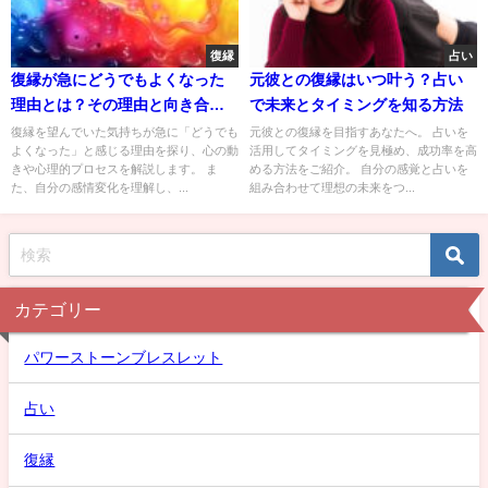
復縁
占い
復縁が急にどうでもよくなった
元彼との復縁はいつ叶う？占い
理由とは？その理由と向き合う
で未来とタイミングを知る方法
方法
復縁を望んでいた気持ちが急に「どうでも
元彼との復縁を目指すあなたへ。 占いを
よくなった」と感じる理由を探り、心の動
活用してタイミングを見極め、成功率を高
きや心理的プロセスを解説します。 ま
める方法をご紹介。 自分の感覚と占いを
た、自分の感情変化を理解し、...
組み合わせて理想の未来をつ...
カテゴリー
パワーストーンブレスレット
占い
復縁