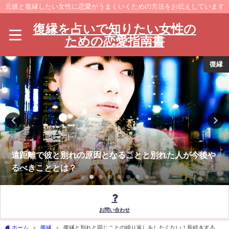
元彼と復縁したい女性に恋愛がうまくいくための方法をお伝えしています
復縁を占いで知りたい女性の
ための恋愛指南書
復縁
遠距離で彼と別れの原因となることと別れた人が今後や
るべきこととは？
お問い合わせ
ホーム
復縁
復縁と別れと同じことの繰り返しをしたくない！長続きするた