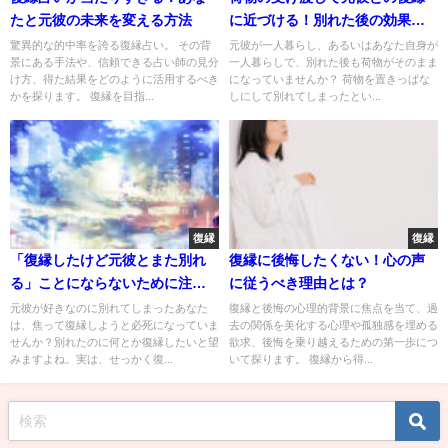
たと元彼の未来を変える方法
に近づける！別れた後の効果的
な方法
驚異的な的中率を誇る復縁占い。 その背
元彼が一人暮らし、あるいはあなた自身が
景にある手法や、信頼できる占い師の見分
一人暮らしで、別れた後も荷物がそのまま
け方、得た結果をどのように活用するべき
になっていませんか？ 荷物を置きっぱな
かを探ります。 復縁を目指...
しにして別れてしまったとい...
復縁
復縁
「復縁したけど元彼とまた別れ
復縁に後悔したくない！心の声
る」ことにならないために注意
に従うべき理由とは？
すべき４つのポイント
元彼が好きなのに別れてしまったあなた
復縁と後悔の心理的背景に焦点を当て、過
は、焦って復縁しようと必死になっていま
去の関係を美化する心理や孤独感を埋める
せんか？別れたのに何とか復縁したいと望
欲求、後悔を乗り越えるための第一歩につ
みますよね。実は、せっかく復...
いて探ります。 復縁から得...