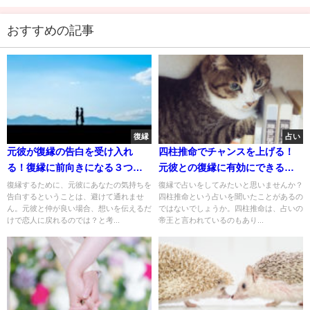
おすすめの記事
復縁
占い
元彼が復縁の告白を受け入れ
四柱推命でチャンスを上げる！
る！復縁に前向きになる３つの
元彼との復縁に有効にできるポ
変化
イント４つ
復縁するために、元彼にあなたの気持ちを
復縁で占いをしてみたいと思いませんか？
告白するということは、避けて通れませ
四柱推命という占いを聞いたことがあるの
ん。元彼と仲が良い場合、想いを伝えるだ
ではないでしょうか。四柱推命は、占いの
けで恋人に戻れるのでは？と考...
帝王と言われているのもあり...