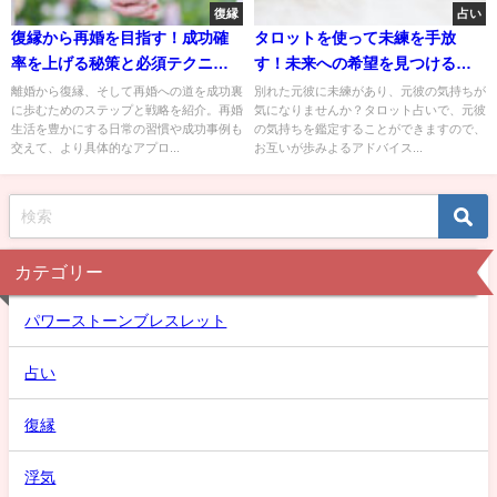
復縁
占い
復縁から再婚を目指す！成功確
タロットを使って未練を手放
率を上げる秘策と必須テクニッ
す！未来への希望を見つける道
ク
しるべ
離婚から復縁、そして再婚への道を成功裏
別れた元彼に未練があり、元彼の気持ちが
に歩むためのステップと戦略を紹介。再婚
気になりませんか？タロット占いで、元彼
生活を豊かにする日常の習慣や成功事例も
の気持ちを鑑定することができますので、
交えて、より具体的なアプロ...
お互いが歩みよるアドバイス...
カテゴリー
パワーストーンブレスレット
占い
復縁
浮気